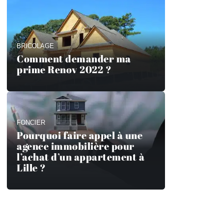
BRICOLAGE
Comment demander ma
prime Renov 2022 ?
FONCIER
Pourquoi faire appel à une
agence immobilière pour
l’achat d’un appartement à
Lille ?