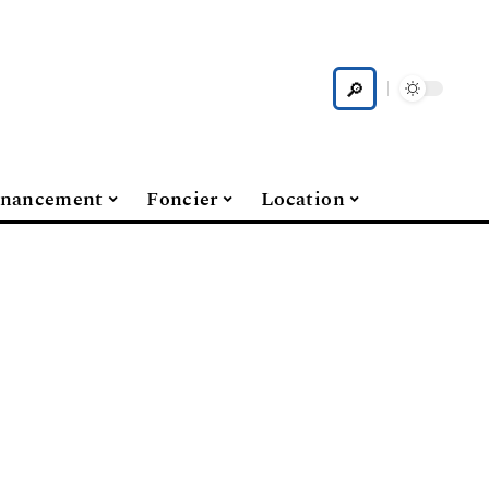
inancement
Foncier
Location