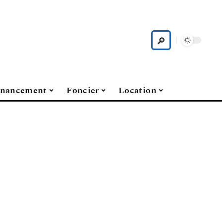
inancement
Foncier
Location