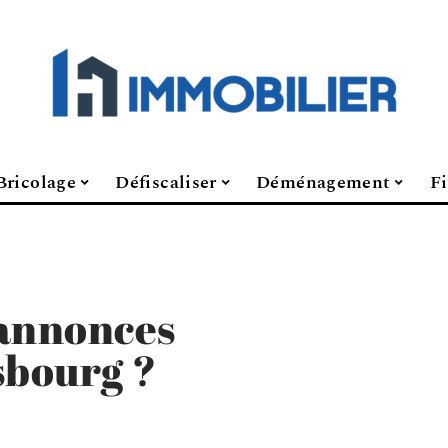
Bricolage
Défiscaliser
Déménagement
F
 annonces
sbourg ?