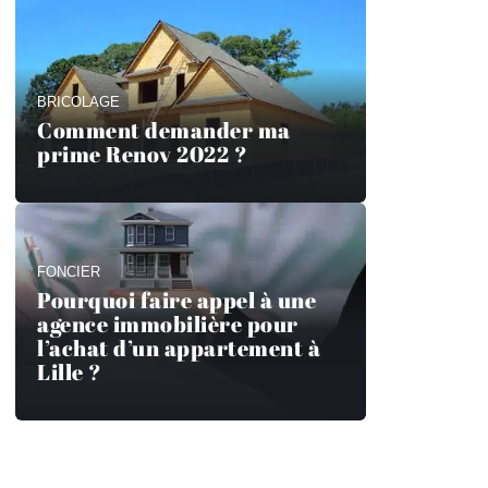
BRICOLAGE
Comment demander ma
prime Renov 2022 ?
FONCIER
Pourquoi faire appel à une
agence immobilière pour
l’achat d’un appartement à
Lille ?