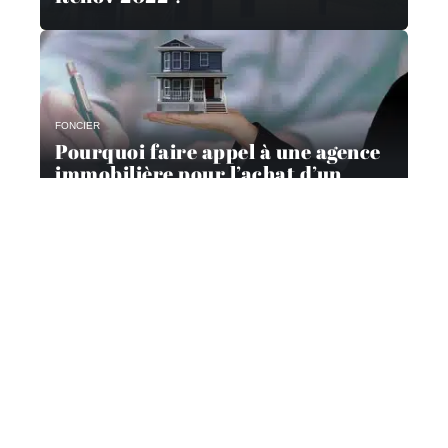
FONCIER
Pourquoi faire appel à une agence
immobilière pour l’achat d’un
appartement à Lille ?
Contact
Mentions Légales
Sitemap
© 2025 | h-immobilier.fr