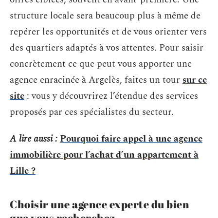
structure locale sera beaucoup plus à même de
repérer les opportunités et de vous orienter vers
des quartiers adaptés à vos attentes. Pour saisir
concrètement ce que peut vous apporter une
agence enracinée à Argelès, faites un tour
sur ce
site
: vous y découvrirez l’étendue des services
proposés par ces spécialistes du secteur.
A lire aussi :
Pourquoi faire appel à une agence
immobilière pour l’achat d’un appartement à
Lille ?
Choisir une agence experte du bien
que vous recherchez