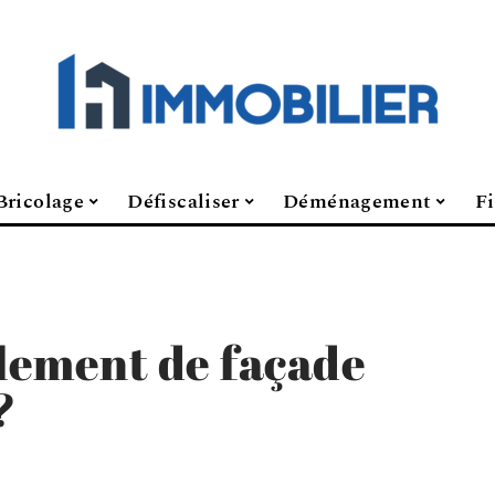
Bricolage
Défiscaliser
Déménagement
F
alement de façade
?