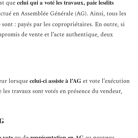
celui qui a voté les travaux, paie lesdits
est que
 effectué en Assemblée Générale (AG). Ainsi, tous les
e
sont : payés par les copropriétaires. En outre, si
mpromis de vente et l’acte authentique, deux
celui-ci assiste à l’AG
eur lorsque
et vote l’exécution
ue les travaux sont votés en présence du vendeur,
AG
 vote
représentation en AG
ou de
au nouveau