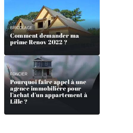
BRICOLAGE
Comment demander ma
prime Renov 2022 ?
FONCIER
Pourquoi faire appel à une
agence immobilière pour
l’achat d’un appartement à
Lille ?