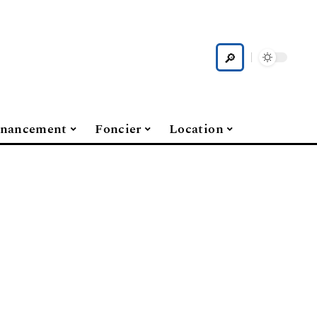
inancement
Foncier
Location